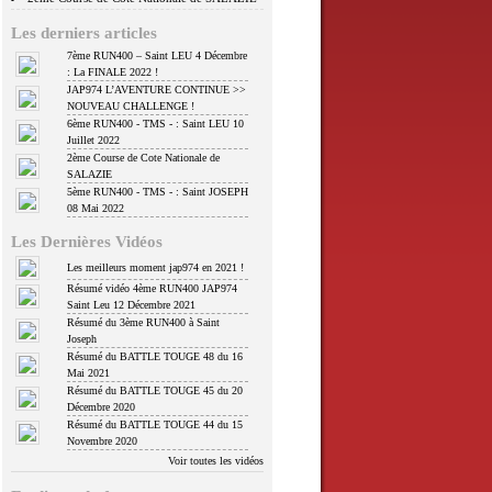
Les derniers articles
7ème RUN400 – Saint LEU 4 Décembre
: La FINALE 2022 !
JAP974 L’AVENTURE CONTINUE >>
NOUVEAU CHALLENGE !
6ème RUN400 - TMS - : Saint LEU 10
Juillet 2022
2ème Course de Cote Nationale de
SALAZIE
5ème RUN400 - TMS - : Saint JOSEPH
08 Mai 2022
Les Dernières Vidéos
Les meilleurs moment jap974 en 2021 !
Résumé vidéo 4ème RUN400 JAP974
Saint Leu 12 Décembre 2021
Résumé du 3ème RUN400 à Saint
Joseph
Résumé du BATTLE TOUGE 48 du 16
Mai 2021
Résumé du BATTLE TOUGE 45 du 20
Décembre 2020
Résumé du BATTLE TOUGE 44 du 15
Novembre 2020
Voir toutes les vidéos