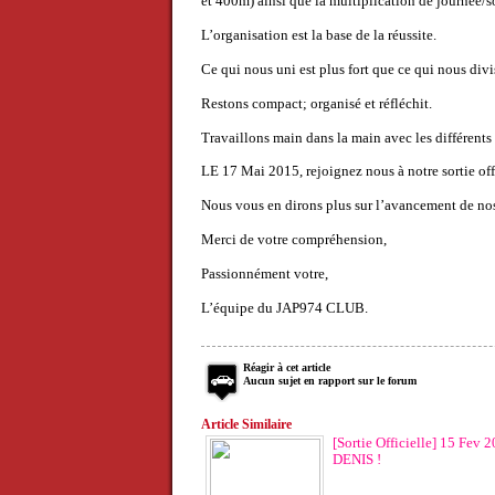
et 400m) ainsi que la multiplication de journée/so
L’organisation est la base de la réussite.
Ce qui nous uni est plus fort que ce qui nous divi
Restons compact; organisé et réfléchit.
Travaillons main dans la main avec les différents 
LE 17 Mai 2015, rejoignez nous à notre sortie off
Nous vous en dirons plus sur l’avancement de nos
Merci de votre compréhension,
Passionnément votre,
L’équipe du JAP974 CLUB.
Réagir à cet article
Aucun sujet en rapport sur le forum
Article Similaire
[Sortie Officielle] 15 Fev 2
DENIS !