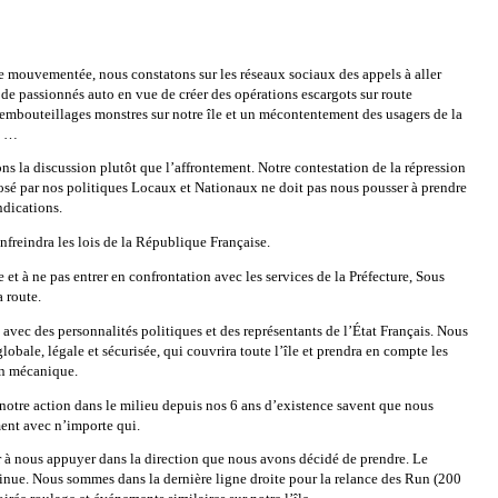
le mouvementée, nous constatons sur les réseaux sociaux des appels à aller
 de passionnés auto en vue de créer des opérations escargots sur route
embouteillages monstres sur notre île et un mécontentement des usagers de la
s …
ns la discussion plutôt que l’affrontement. Notre contestation de la répression
posé par nos politiques Locaux et Nationaux ne doit pas nous pousser à prendre
ndications.
freindra les lois de la République Française.
 et à ne pas entrer en confrontation avec les services de la Préfecture, Sous
a route.
vec des personnalités politiques et des représentants de l’État Français. Nous
obale, légale et sécurisée, qui couvrira toute l’île et prendra en compte les
on mécanique.
notre action dans le milieu depuis nos 6 ans d’existence savent que nous
ent avec n’importe qui.
 à nous appuyer dans la direction que nous avons décidé de prendre. Le
ue. Nous sommes dans la dernière ligne droite pour la relance des Run (200