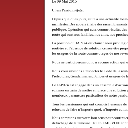
Le 09 Mai 2015
Chers Passionné(e)s,
Depuis quelques jours, suite à une actualité loca
manifester. Des appels à faire des rassemblements
publique. Opération qui aura comme résultat des 
route qui sont nos familles, nos amis, nos proche
La position du JAP974 est claire : nous privilégio
routière et l’absence de solution censée être pro
les usagers de la route comme otages de nos reve
Nous ne participerons donc à aucune action qui en
Nous vous invitons à respecter le Code de la route
Préfectures, Gendarmeries, Polices et usagers de l
Le JAP974 est engagé dans un ensemble d’action a
sommes en train de mettre en place une solution gl
nombreux paramètres particuliers de notre passi
Tous les passionnés qui ont compris l’essence de 
refusons de faire n’importe quoi, n’importe comm
Nous comptons sur votre bon sens pour continuer
défrichage de la fameuse TROISIEME VOIE contin