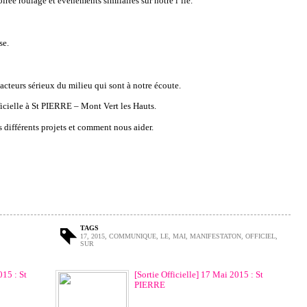
irée roulage et événements similaires sur notre l’île.
se.
acteurs sérieux du milieu qui sont à notre écoute.
icielle à St PIERRE – Mont Vert les Hauts.
 différents projets et comment nous aider.
TAGS
17
,
2015
,
COMMUNIQUE
,
LE
,
MAI
,
MANIFESTATON
,
OFFICIEL
,
SUR
015 : St
[Sortie Officielle] 17 Mai 2015 : St
PIERRE