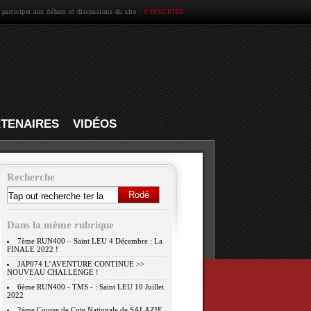
 participer aux débats et discussions du site :
S'INSCRIRE
TENAIRES
VIDÉOS
Recherche
Dans la même rubrique
7ème RUN400 – Saint LEU 4 Décembre : La
FINALE 2022 !
JAP974 L’AVENTURE CONTINUE >>
NOUVEAU CHALLENGE !
6ème RUN400 - TMS - : Saint LEU 10 Juillet
2022
2ème Course de Cote Nationale de SALAZIE