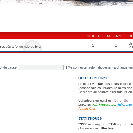
SUJETS
MESSAGES
DE
d
1
1
ir accès à l'ensemble du forum
le
ot de passe:
|
Me connecter automatiquement à chaque vis
QUI EST EN LIGNE
Au total il y a
180
utilisateurs en ligne :
(basées sur les utilisateurs actifs de
Le record du nombre d’utilisateurs en 
Utilisateurs enregistrés :
Bing [Bot]
Légende:
Administrateurs
,
Adhérents
Partenaires
STATISTIQUES
99306
message(s) •
8158
sujet(s) •
2
plus récent est
Blustery