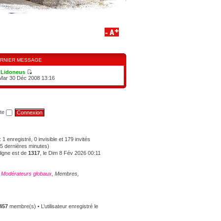
RNIER MESSAGE
e
Lidoneus
 Mar 30 Déc 2008 13:16
ite
: 1 enregistré, 0 invisible et 179 invités
s 5 dernières minutes)
ligne est de
1317
, le Dim 8 Fév 2026 00:11
,
Modérateurs globaux
,
Membres
,
457
membre(s) • L’utilisateur enregistré le