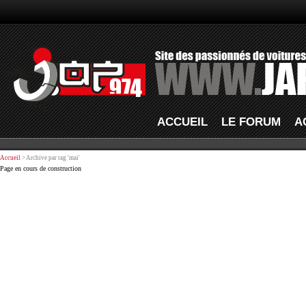
ACCUEIL
LE FORUM
A
Accueil
> Archive par tag 'mai'
Page en cours de construction