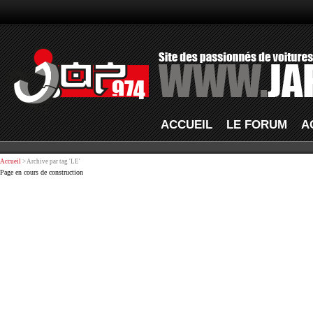
ACCUEIL
LE FORUM
A
Accueil
> Archive par tag 'LE'
Page en cours de construction