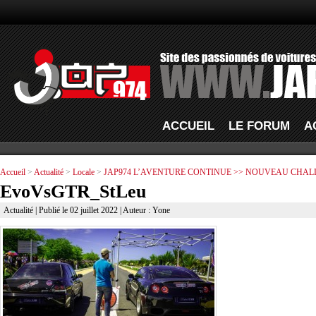
ACCUEIL
LE FORUM
A
Accueil
>
Actualité
>
Locale
>
JAP974 L’AVENTURE CONTINUE >> NOUVEAU CHAL
EvoVsGTR_StLeu
Actualité
| Publié le 02 juillet 2022 | Auteur : Yone