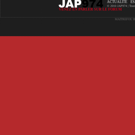
ACTUALITÉ
ES
© 2010 JAP974 | Toutes 
VENEZ EN PARLER SUR LE FORUM
MAITREFOU
R