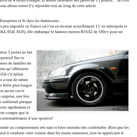
urvu de 4 freins à disque, et arbore fièrement des jantes de 15 pouces… la civic
nous allons tenter d’y répondre tout au long de cette article
 Européens et Si chez les Américains.
rès peu importée en France où l’on en recense actuellement 13 en métropole et
 (EK4, EG6, EG9), elle embarque le fameux moteur B16A2 de 160cv pour un
sion 5 portes ne fait
portes)! Sur ce
pères de familles de
ons qu’offriraient
6 s’il fallait
io a tout de même
ne bôite plus longue
en aucun cas le
 surprise, une fois
 oublierait presque
teint rapidement et
ent compte que la
incontestablement d’une sportive!
possède un comportement très sain et bien entendu très confortable. Bien que les
sir à conduire cette voiture dans les routes sinueuses, tout en appréciant le