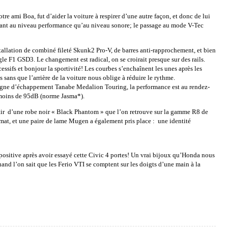
re ami Boa, fut d’aider la voiture à respirer d’une autre façon, et donc de lui
 là tant au niveau performance qu’au niveau sonore; le passage au mode V-Tec
stallation de combiné fileté Skunk2 Pro-V, de barres anti-rapprochement, et bien
e F1 GSD3. Le changement est radical, on se croirait presque sur des rails.
essifs et bonjour la sportivité! Les courbes s’enchaînent les unes après les
es sans que l’arrière de la voiture nous oblige à réduire le rythme.
 ligne d’échappement Tanabe Medalion Touring, la performance est au rendez-
 moins de 95dB (norme Jasma*).
êtir d’une robe noir « Black Phantom » que l’on retrouve sur la gamme R8 de
 mat, et une paire de lame Mugen a également pris place : une identité
ositive après avoir essayé cette Civic 4 portes! Un vrai bijoux qu’Honda nous
uand l’on sait que les Ferio VTI se comptent sur les doigts d’une main à la