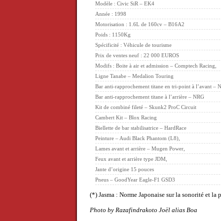
Modèle : Civic SiR – EK4
Année : 1998
Motorisation : 1.6L de 160cv – B16A2
Poids : 1150Kg
Spécificité : Véhicule de tourisme
Prix de ventes neuf : 22 000 EUROS
Modifs : Boite à air et admission – Comptech Racing,
Ligne Tanabe – Medalion Touring
Bar anti-rapprochement titane en tri-point à l’avant –
Bar anti-rapprochement titane à l’arrière – NRG
Kit de combiné fileté – Skunk2 ProC Circuit
Cambert Kit – Blox Racing
Biellette de bar stabilisatrice – HardRace
Peinture – Audi Black Phantom (L8),
Lames avant et arrière – Mugen Power,
Feux avant et arrière type JDM,
Jante d’origine 15 pouces
Pneus – GoodYear Eagle-F1 GSD3
(*) Jasma : Norme Japonaise sur la sonorité et la 
Photo by Razafindrakoto Joël alias Boa