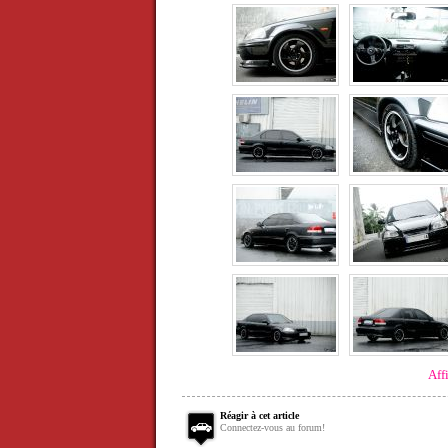
Aff
Réagir à cet article
Connectez-vous au forum!