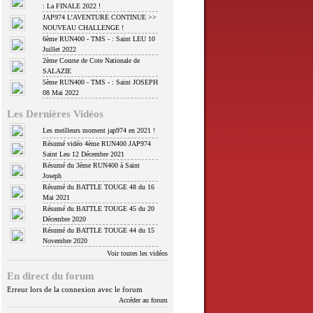
: La FINALE 2022 !
JAP974 L’AVENTURE CONTINUE >>
NOUVEAU CHALLENGE !
6ème RUN400 - TMS - : Saint LEU 10
Juillet 2022
2ème Course de Cote Nationale de
SALAZIE
5ème RUN400 - TMS - : Saint JOSEPH
08 Mai 2022
Les Dernières Vidéos
Les meilleurs moment jap974 en 2021 !
Résumé vidéo 4ème RUN400 JAP974
Saint Leu 12 Décembre 2021
Résumé du 3ème RUN400 à Saint
Joseph
Résumé du BATTLE TOUGE 48 du 16
Mai 2021
Résumé du BATTLE TOUGE 45 du 20
Décembre 2020
Résumé du BATTLE TOUGE 44 du 15
Novembre 2020
Voir toutes les vidéos
En direct du forum
Erreur lors de la connexion avec le forum
Accéder au forum