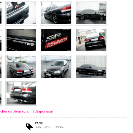
icher en plein écran
|
[Diaporama]
TAGS
BOA
,
CIVIC
,
HONDA