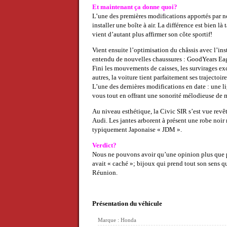
Et maintenant ça donne quoi?
L’une des premières modifications apportés par not
installer une boîte à air. La différence est bien
vient d’autant plus affirmer son côte sportif!
Vient ensuite l’optimisation du châssis avec l’in
entendu de nouvelles chaussures : GoodYears Eagl
Fini les mouvements de caisses, les survirages exc
autres, la voiture tient parfaitement ses trajectoir
L’une des dernières modifications en date : une
vous tout en offrant une sonorité mélodieuse de
Au niveau esthétique, la Civic SIR s’est vue rev
Audi. Les jantes arborent à présent une robe noir
typiquement Japonaise « JDM ».
Verdict?
Nous ne pouvons avoir qu’une opinion plus que p
avait « caché »; bijoux qui prend tout son sens q
Réunion.
Présentation du véhicule
Marque : Honda