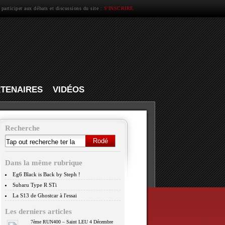
 participer aux débats et discussions du site :
S'INSCRIRE
TENAIRES
VIDÉOS
Recherche
Dans la même rubrique
Eg6 Black is Back by Steph !
Subaru Type R STi
La S13 de Ghostcar à l'essai
Les derniers articles
7ème RUN400 – Saint LEU 4 Décembre