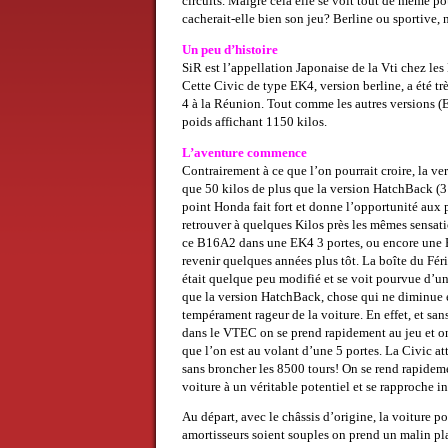
circuits. Malgré cela elle se voit tout de même po
cacherait-elle bien son jeu? Berline ou sportive, 
Un peu d’histoire
SiR est l’appellation Japonaise de la Vti chez les
Cette Civic de type EK4, version berline, a été t
4 à la Réunion. Tout comme les autres versions
poids affichant 1150 kilos.
L’aventure commence
Contrairement à ce que l’on pourrait croire, la ver
que 50 kilos de plus que la version HatchBack (3 
point Honda fait fort et donne l’opportunité aux 
retrouver à quelques Kilos près les mêmes sensati
ce B16A2 dans une EK4 3 portes, ou encore une EG
revenir quelques années plus tôt. La boîte du Fér
était quelque peu modifié et se voit pourvue d’u
que la version HatchBack, chose qui ne diminue 
tempérament rageur de la voiture. En effet, et sans
dans le VTEC on se prend rapidement au jeu et on
que l’on est au volant d’une 5 portes. La Civic at
sans broncher les 8500 tours! On se rend rapidem
voiture à un véritable potentiel et se rapproche 
Au départ, avec le châssis d’origine, la voiture 
amortisseurs soient souples on prend un malin plai