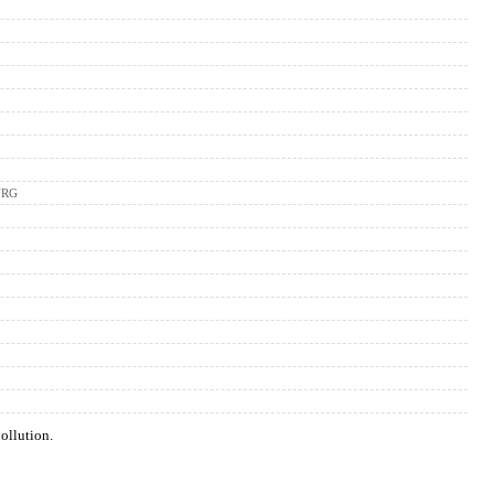
 NRG
pollution.