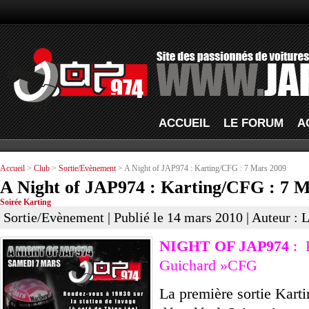
ACCUEIL
LE FORUM
A
Accueil
>
Club
>
Sortie/Evènement
> A Night of JAP974 : Karting/CFG : 7 Mars 2009
A Night of JAP974 : Karting/CFG : 7 
Soirée Karting
Sortie/Evènement
| Publié le 14 mars 2010 | Auteur : 
NIGHT OF JAP974
: K
Guichard »CFG
La première sortie Karti