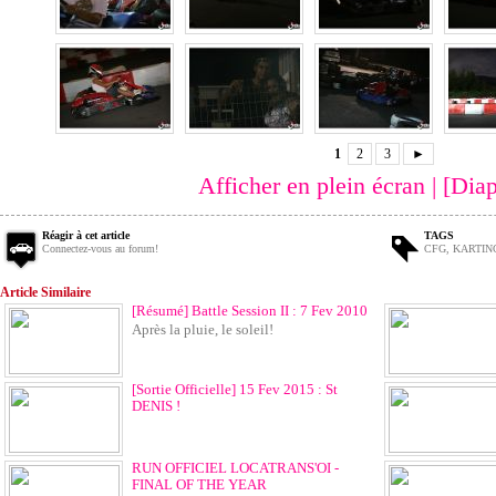
1
2
3
►
Afficher en plein écran
|
[Dia
Réagir à cet article
TAGS
Connectez-vous au forum!
CFG
,
KARTIN
Article Similaire
[Résumé] Battle Session II : 7 Fev 2010
Après la pluie, le soleil!
[Sortie Officielle] 15 Fev 2015 : St
DENIS !
RUN OFFICIEL LOCATRANS'OI -
FINAL OF THE YEAR