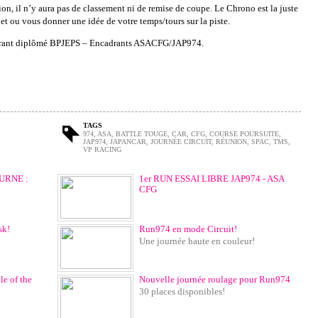
on, il n’y aura pas de classement ni de remise de coupe. Le Chrono est la juste
et ou vous donner une idée de votre temps/tours sur la piste.
cadrant diplômé BPJEPS – Encadrants ASACFG/JAP974.
TAGS
974
,
ASA
,
BATTLE TOUGE
,
CAR
,
CFG
,
COURSE POURSUITE
,
JAP974
,
JAPANCAR
,
JOURNÉE CIRCUIT
,
RÉUNION
,
SPAC
,
TMS
,
VP RACING
TURNE :
1er RUN ESSAI LIBRE JAP974 - ASA
CFG
sk!
Run974 en mode Circuit!
Une journée haute en couleur!
e of the
Nouvelle journée roulage pour Run974
30 places disponibles!