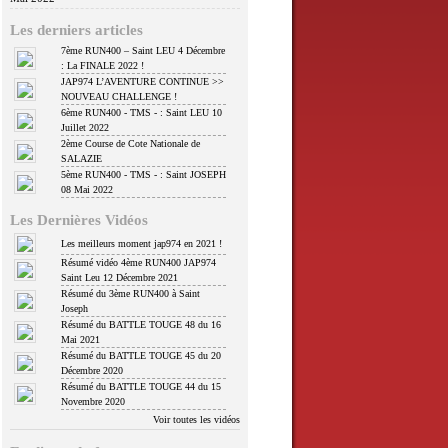
Les derniers articles
7ème RUN400 – Saint LEU 4 Décembre
: La FINALE 2022 !
JAP974 L’AVENTURE CONTINUE >>
NOUVEAU CHALLENGE !
6ème RUN400 - TMS - : Saint LEU 10
Juillet 2022
2ème Course de Cote Nationale de
SALAZIE
5ème RUN400 - TMS - : Saint JOSEPH
08 Mai 2022
Les Dernières Vidéos
Les meilleurs moment jap974 en 2021 !
Résumé vidéo 4ème RUN400 JAP974
Saint Leu 12 Décembre 2021
Résumé du 3ème RUN400 à Saint
Joseph
Résumé du BATTLE TOUGE 48 du 16
Mai 2021
Résumé du BATTLE TOUGE 45 du 20
Décembre 2020
Résumé du BATTLE TOUGE 44 du 15
Novembre 2020
Voir toutes les vidéos