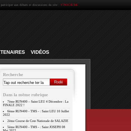
 participer aux débats et discussions du site :
S'INSCRIRE
TENAIRES
VIDÉOS
Recherche
Dans la même rubrique
7ème RUN400 – Saint LEU 4 Décembre : La
FINALE 2022 !
6ème RUN400 - TMS - : Saint LEU 10 Juillet
2022
2ème Course de Cote Nationale de SALAZIE
5ème RUN400 - TMS - : Saint JOSEPH 08
Mai 2022