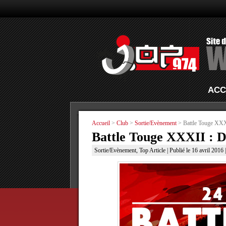
ACC
Accueil
>
Club
>
Sortie/Evènement
> Battle Touge XXX
Battle Touge XXXII : D
Sortie/Evènement
,
Top Article
| Publié le 16 avril 2016 