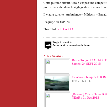
Cette journée circuit Auto n’est pas une compétiti
pour vous aider dans le réglage de votre machine 
Il y aura sur site : Ambulance – Médecin – En
L’équipe du JAP974.
Plus d’info
clicker ici !
Réagir à cet article
Aucun sujet en rapport sur le forum
Article Similaire
Battle Touge XXX : NOC
Samedi 24 SEPT 2015
Caméra embarquée ITR Bä
ITR sur le CFG
[Résumé] Vidéo/Photo Battl
YEAR : 01 Dec 2013