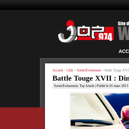
ACC
Accueil
>
Club
>
Sortie/Evènement
> Battle Touge XVI
Battle Touge XVII : D
Sortie/Evènement
,
Top Article
| Publié le 01 mars 2013 