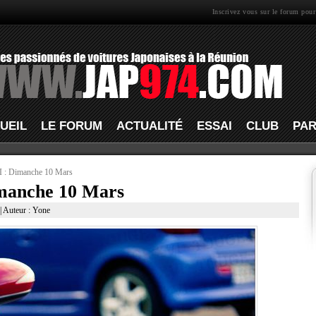
Inscrivez vous sur le forum pour
UEIL
LE FORUM
ACTUALITÉ
ESSAI
CLUB
PAR
I : Dimanche 10 Mars
imanche 10 Mars
| Auteur : Yone