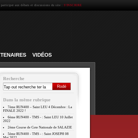
 participer aux débats et discussions du site :
S'INSCRIRE
TENAIRES
VIDÉOS
Recherche
Dans la même rubrique
7ème RUN400 – Saint LEU 4 Décembre : La
FINALE 2022 !
6ème RUN400 - TMS - : Saint LEU 10 Juillet
2022
2ème Course de Cote Nationale de SALAZIE
5ème RUN400 - TMS - : Saint JOSEPH 08
Mai 2022