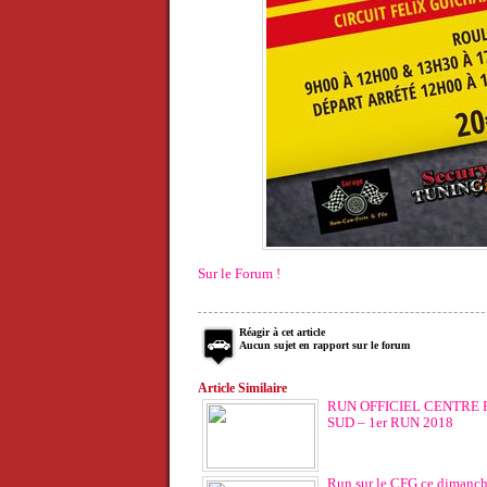
Sur le Forum !
Réagir à cet article
Aucun sujet en rapport sur le forum
Article Similaire
RUN OFFICIEL CENTRE 
SUD – 1er RUN 2018
Run sur le CFG ce dimanch