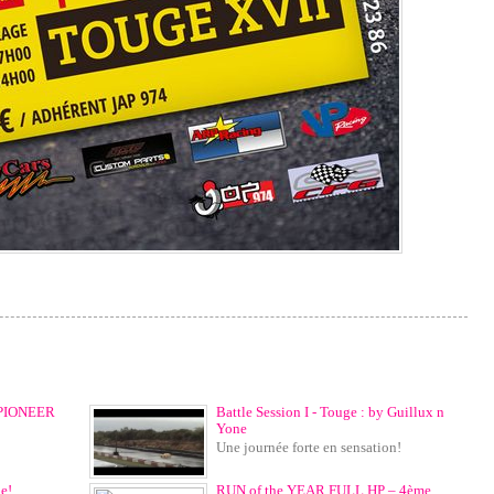
PIONEER
Battle Session I - Touge : by Guillux n
Yone
Une journée forte en sensation!
e!
RUN of the YEAR FULL HP – 4ème