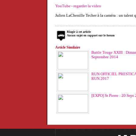
YouTube - regarder la video
Julien LaChenille Techer à la caméra : un talent q
Réagir à cet article
Aucun sujet en rapport sur le forum
Article Similaire
Battle Touge XXIII : Dima
Septembre 2014
RUN OFFICIEL PRESTICA
RUN 2017
[EXPO] St Pierre : 20 Sept