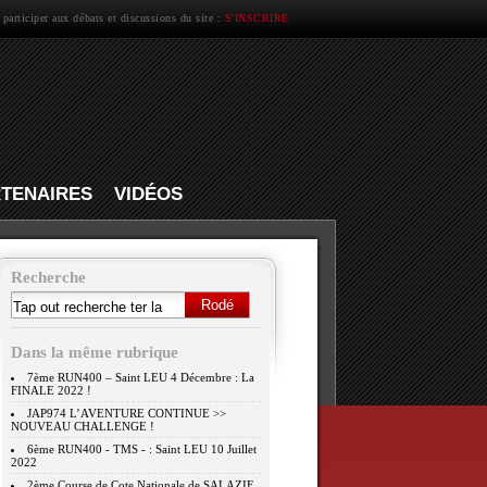
 participer aux débats et discussions du site :
S'INSCRIRE
TENAIRES
VIDÉOS
Recherche
Dans la même rubrique
7ème RUN400 – Saint LEU 4 Décembre : La
FINALE 2022 !
JAP974 L’AVENTURE CONTINUE >>
NOUVEAU CHALLENGE !
6ème RUN400 - TMS - : Saint LEU 10 Juillet
2022
2ème Course de Cote Nationale de SALAZIE