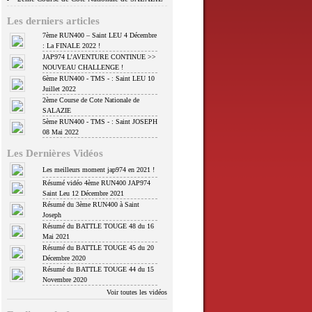
Les derniers articles
7ème RUN400 – Saint LEU 4 Décembre
: La FINALE 2022 !
JAP974 L’AVENTURE CONTINUE >>
NOUVEAU CHALLENGE !
6ème RUN400 - TMS - : Saint LEU 10
Juillet 2022
2ème Course de Cote Nationale de
SALAZIE
5ème RUN400 - TMS - : Saint JOSEPH
08 Mai 2022
Les Dernières Vidéos
Les meilleurs moment jap974 en 2021 !
Résumé vidéo 4ème RUN400 JAP974
Saint Leu 12 Décembre 2021
Résumé du 3ème RUN400 à Saint
Joseph
Résumé du BATTLE TOUGE 48 du 16
Mai 2021
Résumé du BATTLE TOUGE 45 du 20
Décembre 2020
Résumé du BATTLE TOUGE 44 du 15
Novembre 2020
Voir toutes les vidéos