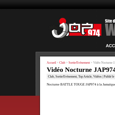
ACC
Accueil
>
Club
>
Sortie/Evènement
> Vidéo Nocturne JA
Vidéo Nocturne JAP974 
Club
,
Sortie/Evènement
,
Top Article
,
Vidéos
| Publié l
Nocturne BATTLE TOUGE JAP974 à la Jamaïque :