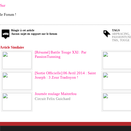
Sur
le Forum !
Réagir à cet article
TAGS
Aucun sujet en rapport sur le forum
ARPRACING
,
PASSIONTUN
TMS
,
TOUGE
Article Similaire
[Résumé] Battle Touge XXI : Par
PassionTunning
[Sortie Officielle] 06 Avril 2014 : Saint
Joseph : 3 Zour Tradisyon !
Journée roulage Maitrefou
Circuit Felix Guichard