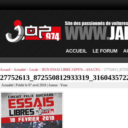
ACCUEIL
LE FORUM
A
Accueil
>
Actualité
>
Locale
>
RUN ESSAI LIBRE JAP974 – ASA CFG
> 27752613_87255
27752613_872550812933319_316043572
Actualité
| Publié le 07 avril 2018 | Auteur : Yone