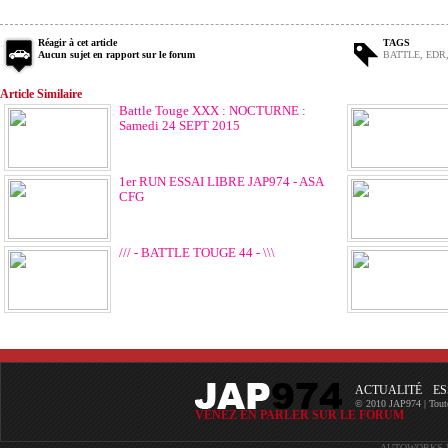
Réagir à cet article
TAGS
Aucun sujet en rapport sur le forum
BATTLE
,
EDR
Article Similaire
Battle Touge XXX : NOCTURNE :
Samedi 24 SEPT 2015
1er RUN ESSAI LIBRE JAP974 - ASA
CFG
/// - BATTLE TOUGE 44 - \\\
ACTUALITÉ
ES
© 2010 JAP974 | Toutes 
VENEZ EN PARLER SUR LE FORUM
AUTOWORKS