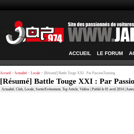
ACCUEIL
LE FORUM
A
Accueil
>
Actualité
>
Locale
> [Résumé] Battle Touge XXI : Par PassionTunning
[Résumé] Battle Touge XXI : Par Passi
Actualité
,
Club
,
Locale
,
Sortie/Evènement
,
Top Article
,
Vidéos
| Publié le 01 avril 2014 | Aute