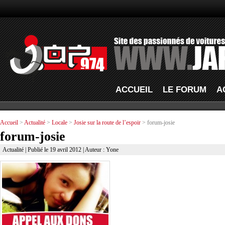
ACCUEIL
LE FORUM
A
Accueil
>
Actualité
>
Locale
>
Josie sur la route de l’espoir
> forum-josie
forum-josie
Actualité
| Publié le 19 avril 2012 | Auteur : Yone