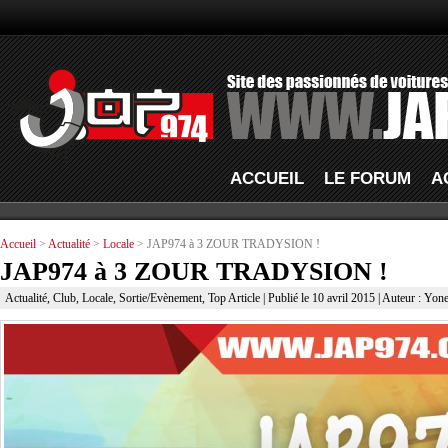
ACCUEIL
LE FORUM
A
Accueil
>
Actualité
>
Locale
> JAP974 à 3 ZOUR TRADYSION !
JAP974 à 3 ZOUR TRADYSION !
Actualité
,
Club
,
Locale
,
Sortie/Evènement
,
Top Article
| Publié le 10 avril 2015 | Auteur : Yon