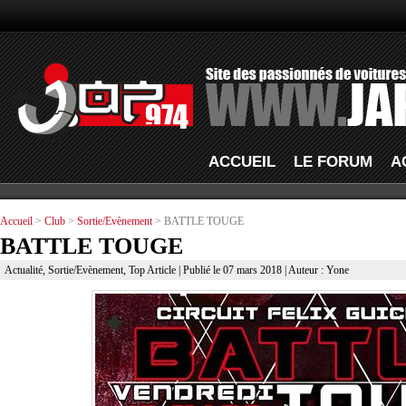
ACCUEIL
LE FORUM
A
Accueil
>
Club
>
Sortie/Evènement
> BATTLE TOUGE
BATTLE TOUGE
Actualité
,
Sortie/Evènement
,
Top Article
| Publié le 07 mars 2018 | Auteur : Yone