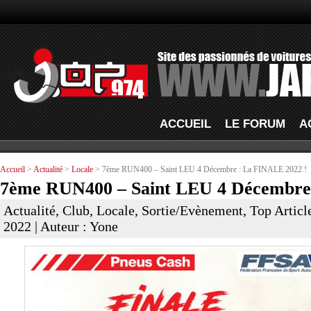
ACCUEIL
LE FORUM
A
Accueil
>
Actualité
>
Locale
> 7ème RUN400 – Saint LEU 4 Décembre : La FINALE 2022 !
7ème RUN400 – Saint LEU 4 Décembre
Actualité
,
Club
,
Locale
,
Sortie/Evènement
,
Top Articl
2022 | Auteur : Yone