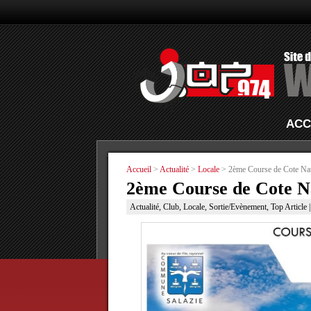
ACC
Accueil
>
Actualité
>
Locale
> 2ème Course de Cote Na
2ème Course de Cote N
Actualité
,
Club
,
Locale
,
Sortie/Evènement
,
Top Article
|