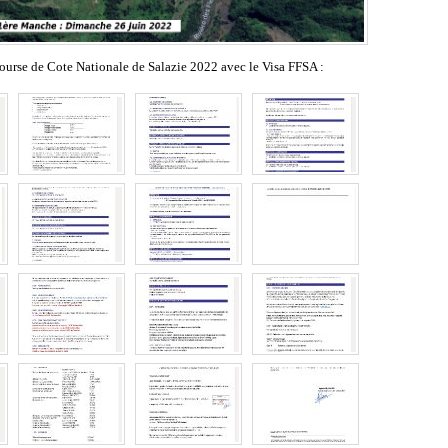
ourse de Cote Nationale de Salazie 2022 avec le Visa FFSA :