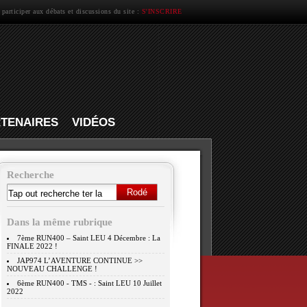
 participer aux débats et discussions du site :
S'INSCRIRE
TENAIRES
VIDÉOS
Recherche
Dans la même rubrique
7ème RUN400 – Saint LEU 4 Décembre : La
FINALE 2022 !
JAP974 L’AVENTURE CONTINUE >>
NOUVEAU CHALLENGE !
6ème RUN400 - TMS - : Saint LEU 10 Juillet
2022