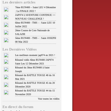
Les derniers articles
7ème RUN400 – Saint LEU 4 Décembre
: La FINALE 2022 !
JAP974 L’AVENTURE CONTINUE >>
NOUVEAU CHALLENGE !
6ème RUN400 - TMS - : Saint LEU 10
Juillet 2022
2ème Course de Cote Nationale de
SALAZIE
5ème RUN400 - TMS - : Saint JOSEPH
08 Mai 2022
Les Dernières Vidéos
Les meilleurs moment jap974 en 2021 !
Résumé vidéo 4ème RUN400 JAP974
Saint Leu 12 Décembre 2021
Résumé du 3ème RUN400 à Saint
Joseph
Résumé du BATTLE TOUGE 48 du 16
Mai 2021
Résumé du BATTLE TOUGE 45 du 20
Décembre 2020
Résumé du BATTLE TOUGE 44 du 15
Novembre 2020
Voir toutes les vidéos
En direct du forum