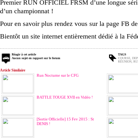
Premier RUN OFFICIEL FRSM d’une longue série q
d’un championnat !
Pour en savoir plus rendez vous sur la page FB de
Bientôt un site internet entièrement dédié à la Fé
Réagir à cet article
TAGS
Aucun sujet en rapport sur le forum
COURSE
,
DEP
RÉUNION
,
RU
Article Similaire
Run Nocturne sur le CFG
BATTLE TOUGE XVII en Vidéo !
[Sortie Officielle] 15 Fev 2015 : St
DENIS !