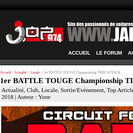
ACCUEIL
LE FORUM
A
Accueil
>
Actualité
>
Locale
> 1er BATTLE TOUGE Championship TIME ATTACK
1er BATTLE TOUGE Championship 
Actualité
,
Club
,
Locale
,
Sortie/Evènement
,
Top Articl
2018 | Auteur : Yone