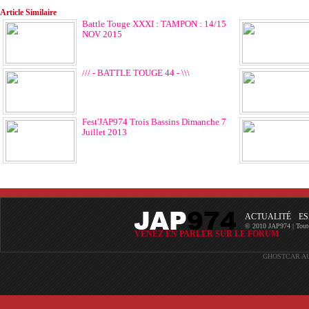
Article Similaire
Battle Touge XXXI : TAMPON : 14/15
NOV 2015
/// - BATTLE TOUGE 44 - \\\
Fest'JAP974 Trois Bassins Dimanche 7
Juillet 2013
ACTUALITÉ
ES
© 2010 JAP974 | Toutes 
VENEZ EN PARLER SUR LE FORUM
GHOSTCAR
A