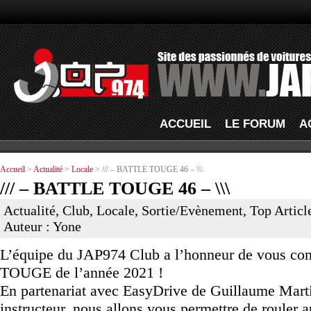
ACCUEIL
LE FORUM
A
Accueil
>
Actualité
>
Locale
> /// – BATTLE TOUGE 46 – \\\
/// – BATTLE TOUGE 46 – \\\
Actualité
,
Club
,
Locale
,
Sortie/Evènement
,
Top Articl
Auteur : Yone
L’équipe du JAP974 Club a l’honneur de vous co
TOUGE de l’année 2021 !
En partenariat avec EasyDrive de Guillaume Martin
instructeur, nous allons vous permettre de rou