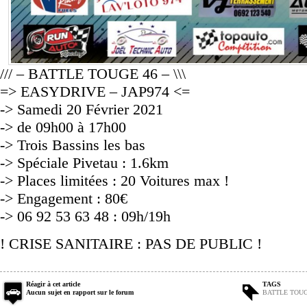
/// – BATTLE TOUGE 46 – \\\
=> EASYDRIVE – JAP974 <=
-> Samedi 20 Février 2021
-> de 09h00 à 17h00
-> Trois Bassins les bas
-> Spéciale Pivetau : 1.6km
-> Places limitées : 20 Voitures max !
-> Engagement : 80€
-> 06 92 53 63 48 : 09h/19h
! CRISE SANITAIRE : PAS DE PUBLIC !
Réagir à cet article
TAGS
Aucun sujet en rapport sur le forum
BATTLE TOU